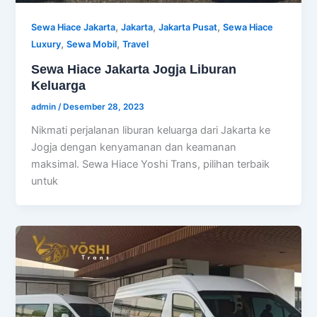
,
,
,
Sewa Hiace Jakarta
Jakarta
Jakarta Pusat
Sewa Hiace
,
,
Luxury
Sewa Mobil
Travel
Sewa Hiace Jakarta Jogja Liburan
Keluarga
admin
/
Desember 28, 2023
Nikmati perjalanan liburan keluarga dari Jakarta ke
Jogja dengan kenyamanan dan keamanan
maksimal. Sewa Hiace Yoshi Trans, pilihan terbaik
untuk