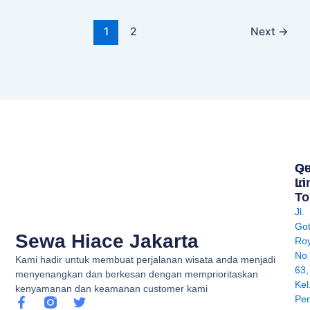
1
2
Next
→
Qu
Ge
Li
In
To
Jl.
Go
Sewa Hiace Jakarta
Ro
No
Kami hadir untuk membuat perjalanan wisata anda menjadi
63,
menyenangkan dan berkesan dengan memprioritaskan
Kel
kenyamanan dan keamanan customer kami
Per
F
T