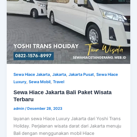
,
,
,
Sewa Hiace Jakarta
Jakarta
Jakarta Pusat
Sewa Hiace
,
,
Luxury
Sewa Mobil
Travel
Sewa Hiace Jakarta Bali Paket Wisata
Terbaru
admin
/
Desember 28, 2023
layanan sewa Hiace Luxury Jakarta dari Yoshi Trans
Holiday. Perjalanan wisata darat dari Jakarta menuju
Bali dengan menggunakan mobil Hiace